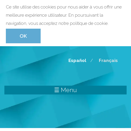
Ce site utilise des cookies pour nous aider à vous offrir une
meilleure expérience utilisateur. En poursuivant la
navigation, vous acceptez notre politique de cookie.
Skip to navigation
Skip to main content
Español
Français
☰ Menu